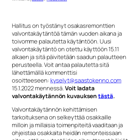
Hallitus on työstänyt osakasremonttien
valvontakäytäntöä tämän vuoden aikana ja
toivomme palautetta käytäntöön. Uusi
valvontakäytäntö on otettu käyttöön 15.11
alkaen ja sitä päivitetään saadun palautteen
perusteella. Voit antaa palautetta sitä
lähettämällä kommenttisi
osoitteeseen:
kyselyt@saastokenno.com
15.1.2022 mennessä.
Voit ladata
valvontakäytännön kuvauksen
tästä
.
Valvontakäytännön kehittämisen
tarkoituksena on selkeyttää osakkaille
milloin ja millaisia toimenpiteitä vaaditaan ja
ohjeistaa osakkaita heidän remonteissaan