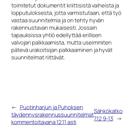
toimitetut dokumentit kriittisistä vaiheista ja
lopputuloksesta, jotta varmistutaan, että työ
vastaa suunnitelmia ja on tehty hyvän
rakennustavan mukaisesti. Jossain
tapauksissa yhtiö edellyttää erillisen
valvojan palkkaamista, mutta useimmiten
pätevä urakoitsijan palkkaaminen ja hyvät
suunnitelmat riittävät.
←
Puotinharjun ja Puhoksen
Sähkökatko
täydennysrakennussuunnitelmat
7.12 9-13
→
kommentoitavana 12.11 asti