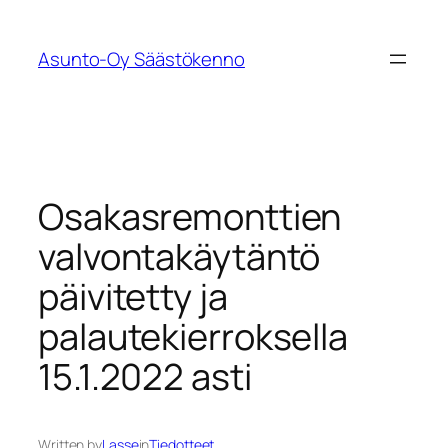
Siirry
sisältöön
Asunto-Oy Säästökenno
Osakasremonttien
valvontakäytäntö
päivitetty ja
palautekierroksella
15.1.2022 asti
Written by
Lasse
in
Tiedotteet