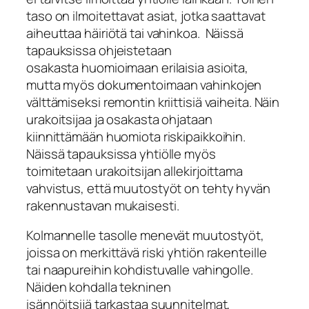
taso on ilmoitettavat asiat, jotka saattavat
aiheuttaa häiriötä tai vahinkoa. Näissä
tapauksissa ohjeistetaan
osakasta huomioimaan erilaisia asioita,
mutta myös dokumentoimaan vahinkojen
välttämiseksi remontin kriittisiä vaiheita. Näin
urakoitsijaa ja osakasta ohjataan
kiinnittämään huomiota riskipaikkoihin.
Näissä tapauksissa yhtiölle myös
toimitetaan urakoitsijan allekirjoittama
vahvistus, että muutostyöt on tehty hyvän
rakennustavan mukaisesti.
Kolmannelle tasolle menevät muutostyöt,
joissa on merkittävä riski yhtiön rakenteille
tai naapureihin kohdistuvalle vahingolle.
Näiden kohdalla tekninen
isännöitsijä tarkastaa suunnitelmat,