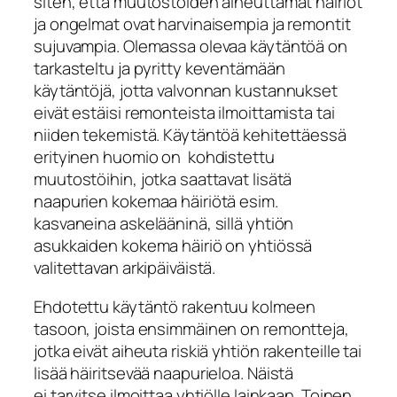
siten, että muutostöiden aiheuttamat häiriöt
ja ongelmat ovat harvinaisempia ja remontit
sujuvampia. Olemassa olevaa käytäntöä on
tarkasteltu ja pyritty keventämään
käytäntöjä, jotta valvonnan kustannukset
eivät estäisi remonteista ilmoittamista tai
niiden tekemistä. Käytäntöä kehitettäessä
erityinen huomio on kohdistettu
muutostöihin, jotka saattavat lisätä
naapurien kokemaa häiriötä esim.
kasvaneina askelääninä, sillä yhtiön
asukkaiden kokema häiriö on yhtiössä
valitettavan arkipäiväistä.
Ehdotettu käytäntö rakentuu kolmeen
tasoon, joista ensimmäinen on remontteja,
jotka eivät aiheuta riskiä yhtiön rakenteille tai
lisää häiritsevää naapurieloa. Näistä
ei tarvitse ilmoittaa yhtiölle lainkaan. Toinen