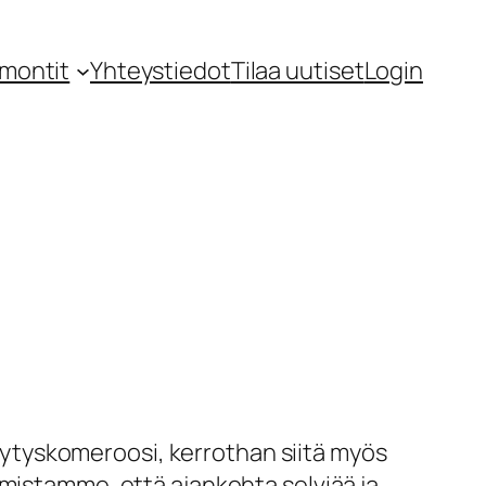
montit
Yhteystiedot
Tilaa uutiset
Login
äilytyskomeroosi, kerrothan siitä myös
rmistamme, että ajankohta selviää ja