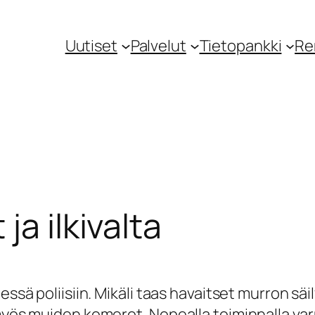
Uutiset
Palvelut
Tietopankki
Re
ja ilkivalta
dessä poliisiin. Mikäli taas havaitset murron s
 myös muiden komerot. Nopealla toiminnalla va