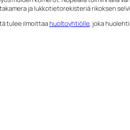
takamera ja lukkotietorekisteriä rikoksen selv
stä tulee ilmoittaa
huoltoyhtiölle
, joka huolehti