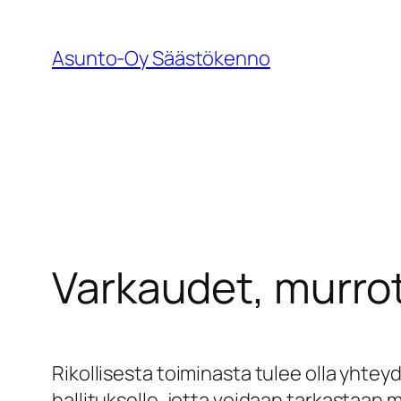
Siirry
sisältöön
Asunto-Oy Säästökenno
Varkaudet, murrot 
Rikollisesta toiminasta tulee olla yhtey
hallitukselle, jotta voidaan tarkastaan