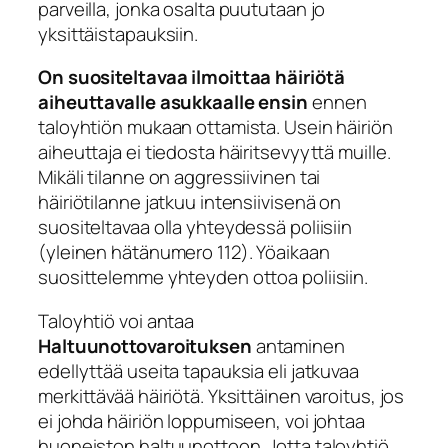
parveilla, jonka osalta puututaan jo
yksittäistapauksiin.
On suositeltavaa ilmoittaa häiriötä
aiheuttavalle asukkaalle ensin
ennen
taloyhtiön mukaan ottamista. Usein häiriön
aiheuttaja ei tiedosta häiritsevyyttä muille.
Mikäli tilanne on aggressiivinen tai
häiriötilanne jatkuu intensiivisenä on
suositeltavaa olla yhteydessä poliisiin
(yleinen hätänumero 112). Yöaikaan
suosittelemme yhteyden ottoa poliisiin.
Taloyhtiö voi antaa
Haltuunottovaroituksen
antaminen
edellyttää useita tapauksia eli jatkuvaa
merkittävää häiriötä. Yksittäinen varoitus, jos
ei johda häiriön loppumiseen, voi johtaa
huoneiston haltuunottoon. Jotta taloyhtiö