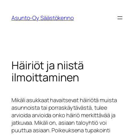
Siirry
sisältöön
Asunto-Oy Säästökenno
Häiriöt ja niistä
ilmoittaminen
Mikäli asukkaat havaitsevat häiriötä muista
asunnoista tai porraskäytävästä, tulee
arvioida arvioida onko häiriö merkittävää ja
jatkuvaa. Mikäli on, asiaan taloyhtiö voi
puuttua asiaan. Poikeuksena tupakointi