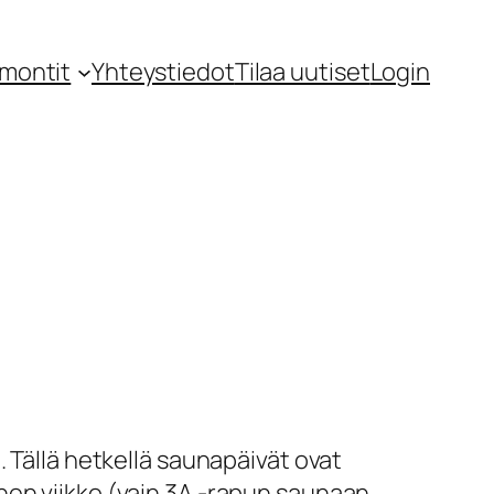
montit
Yhteystiedot
Tilaa uutiset
Login
 Tällä hetkellä saunapäivät ovat
toinen viikko (vain 3A -rapun saunaan,