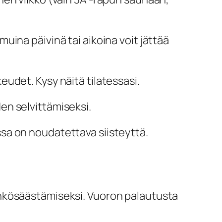
ina päivinä tai aikoina voit jättää
udet. Kysy näitä tilatessasi.
en selvittämiseksi.
sa on noudatettava siisteyttä.
ähkösäästämiseksi. Vuoron palautusta