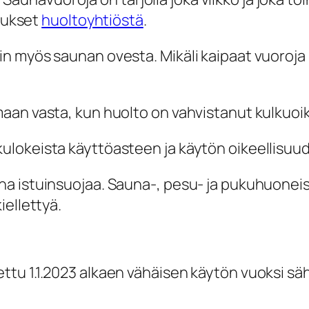
raukset
huoltoyhtiöstä
.
 myös saunan ovesta. Mikäli kaipaat vuoroja mu
an vasta, kun huolto on vahvistanut kulkuoike
lokeista käyttöasteen ja käytön oikeellisuud
ina istuinsuojaa. Sauna-, pesu- ja pukuhuoneis
iellettyä.
tu 1.1.2023 alkaen vähäisen käytön vuoksi s