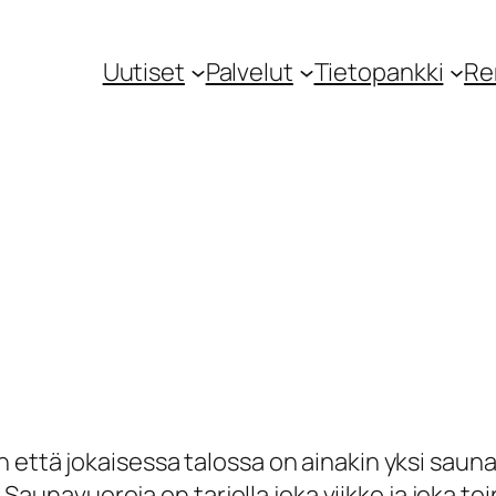
Uutiset
Palvelut
Tietopankki
Re
että jokaisessa talossa on ainakin yksi sauna.
i. Saunavuoroja on tarjolla joka viikko ja joka 