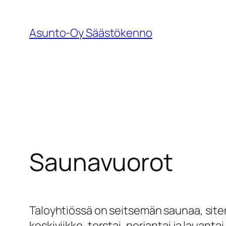
Siirry
sisältöön
Asunto-Oy Säästökenno
Saunavuorot
Taloyhtiössä on seitsemän saunaa, siten 
keskiviikko, torstai, perjantai ja lauanta