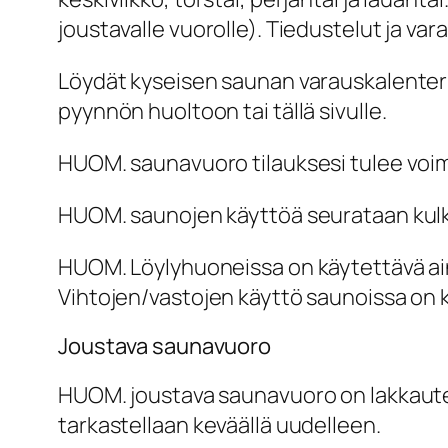
joustavalle vuorolle). Tiedustelut ja va
Löydät kyseisen saunan varauskalenterin
pyynnön huoltoon tai tällä sivulle.
HUOM. saunavuoro tilauksesi tulee voima
HUOM. saunojen käyttöä seurataan kulku
HUOM. Löylyhuoneissa on käytettävä a
Vihtojen/vastojen käyttö saunoissa on k
Joustava saunavuoro
HUOM. joustava saunavuoro on lakkautet
tarkastellaan keväällä uudelleen.