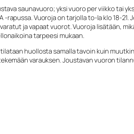
oustava saunavuoro; yksi vuoro per viikko tai yk
A -rapussa. Vuoroja on tarjolla to-la klo 18-21
varatut ja vapaat vuorot. Vuoroja lisätään, mik
ellonaikoina tarpeesi mukaan.
tilataan huollosta samalla tavoin kuin muutki
t tekemään varauksen. Joustavan vuoron tilann