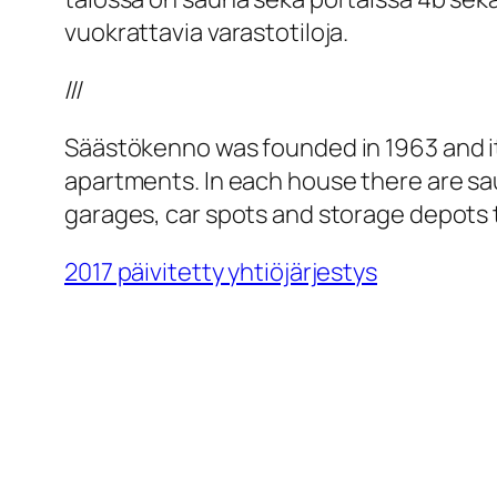
vuokrattavia varastotiloja.
///
Säästökenno was founded in 1963 and it
apartments. In each house there are sau
garages, car spots and storage depots 
2017 päivitetty yhtiöjärjestys