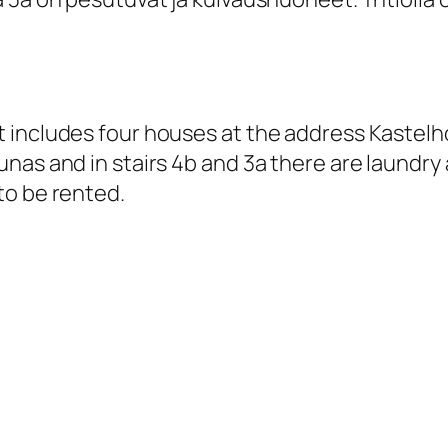
 includes four houses at the address Kastelho
nas and in stairs 4b and 3a there are laundr
to be rented.