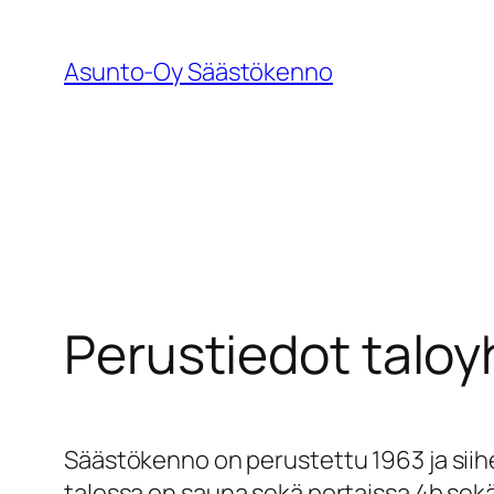
Siirry
sisältöön
Asunto-Oy Säästökenno
Perustiedot taloy
Säästökenno on perustettu 1963 ja siihe
talossa on sauna sekä portaissa 4b sekä