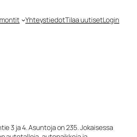
montit
Yhteystiedot
Tilaa uutiset
Login
ie 3 ja 4. Asuntoja on 235. Jokaisessa
n autotalleja, autopaikkoja ja