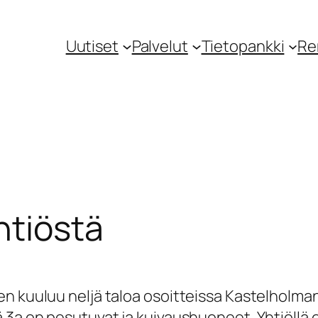
Uutiset
Palvelut
Tietopankki
Re
htiöstä
n kuuluu neljä taloa osoitteissa Kastelholmant
 3a on pesutuvat ja kuivaushuoneet. Yhtiöllä o