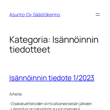
Siirry
sisältöön
Asunto-Oy Säästökenno
Kategoria:
Isännöinnin
tiedotteet
Isännöinnin tiedote 1/2023
Aiheita:
-Osakeluetteloiden siirto alkanee kesän jälkeen
-Lämmitys on taloyhtiön suurin menoerä