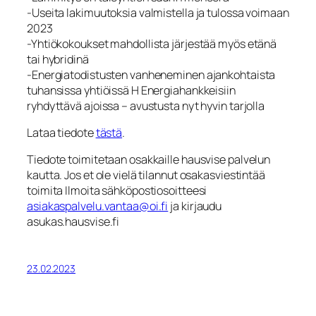
-Useita lakimuutoksia valmistella ja tulossa voimaan
2023
-Yhtiökokoukset mahdollista järjestää myös etänä
tai hybridinä
-Energiatodistusten vanheneminen ajankohtaista
tuhansissa yhtiöissä H Energiahankkeisiin
ryhdyttävä ajoissa – avustusta nyt hyvin tarjolla
Lataa tiedote
tästä
.
Tiedote toimitetaan osakkaille hausvise palvelun
kautta. Jos et ole vielä tilannut osakasviestintää
toimita Ilmoita sähköpostiosoitteesi
asiakaspalvelu.vantaa@oi.fi
ja kirjaudu
asukas.hausvise.fi
23.02.2023