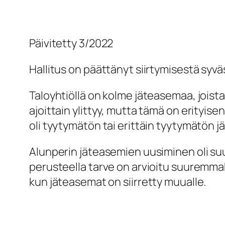
Päivitetty 3/2022
Hallitus on päättänyt siirtymisestä syväsä
Taloyhtiöllä on kolme jäteasemaa, joista
ajoittain ylittyy, mutta tämä on erityi
oli tyytymätön tai erittäin tyytymätön 
Alunperin jäteasemien uusiminen oli su
perusteella tarve on arvioitu suuremmak
kun jäteasemat on siirretty muualle.