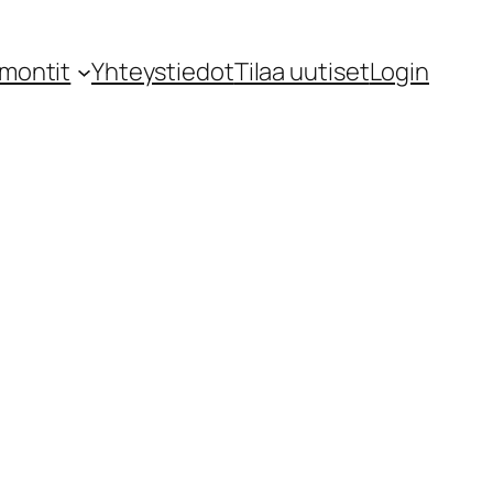
montit
Yhteystiedot
Tilaa uutiset
Login