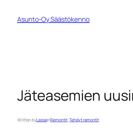
Siirry
sisältöön
Asunto-Oy Säästökenno
Jäteasemien uus
Written by
Lasse
in
Remontit
, 
Tehdyt remontit