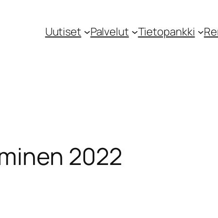
Uutiset
Palvelut
Tietopankki
Re
iminen 2022