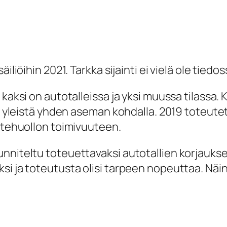
iliöihin 2021. Tarkka sijainti ei vielä ole tiedos
 kaksi on autotalleissa ja yksi muussa tilassa.
sen yleistä yhden aseman kohdalla. 2019 toteu
jätehuollon toimivuuteen.
unniteltu toteuettavaksi autotallien korjauk
si ja toteutusta olisi tarpeen nopeuttaa. Näi