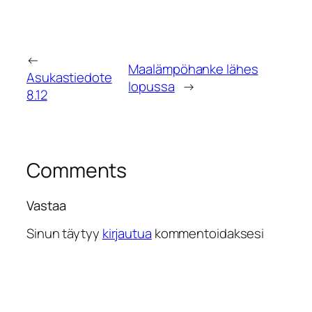
←
Maalämpöhanke lähes
Asukastiedote
lopussa
→
8.12
Comments
Vastaa
Sinun täytyy
kirjautua
kommentoidaksesi