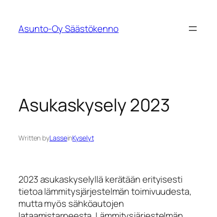
Siirry
sisältöön
Asunto-Oy Säästökenno
Asukaskysely 2023
Written by
Lasse
in
Kyselyt
2023 asukaskyselyllä kerätään erityisesti
tietoa lämmitysjärjestelmän toimivuudesta,
mutta myös sähköautojen
lataamistarpeesta. Lämmitysjärjestelmän