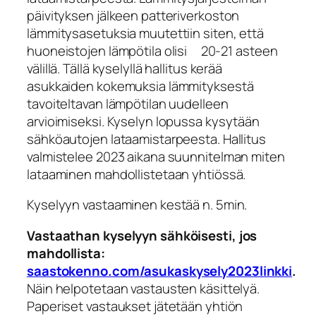
päivityksen jälkeen patteriverkoston
lämmitysasetuksia muutettiin siten, että
huoneistojen lämpötila olisi 20-21 asteen
välillä. Tällä kyselyllä hallitus kerää
asukkaiden kokemuksia lämmityksestä
tavoiteltavan lämpötilan uudelleen
arvioimiseksi. Kyselyn lopussa kysytään
sähköautojen lataamistarpeesta. Hallitus
valmistelee 2023 aikana suunnitelman miten
lataaminen mahdollistetaan yhtiössä.
Kyselyyn vastaaminen kestää n. 5min.
Vastaathan kyselyyn sähköisesti, jos
mahdollista:
saastokenno.com/asukaskysely2023linkki
.
Näin helpotetaan vastausten käsittelyä.
Paperiset vastaukset jätetään yhtiön