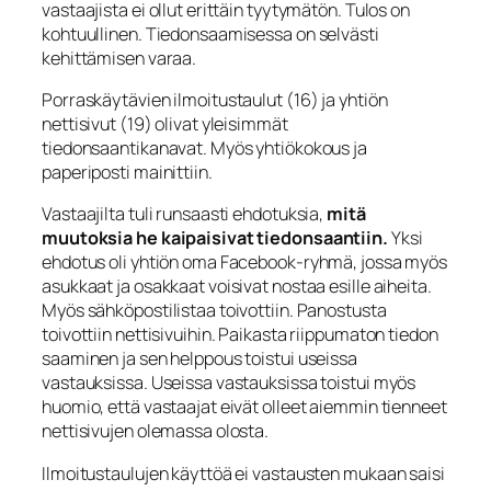
vastaajista ei ollut erittäin tyytymätön. Tulos on
kohtuullinen. Tiedonsaamisessa on selvästi
kehittämisen varaa.
Porraskäytävien ilmoitustaulut (16) ja yhtiön
nettisivut (19) olivat yleisimmät
tiedonsaantikanavat. Myös yhtiökokous ja
paperiposti mainittiin.
Vastaajilta tuli runsaasti ehdotuksia,
mitä
muutoksia he kaipaisivat tiedonsaantiin.
Yksi
ehdotus oli yhtiön oma Facebook-ryhmä, jossa myös
asukkaat ja osakkaat voisivat nostaa esille aiheita.
Myös sähköpostilistaa toivottiin. Panostusta
toivottiin nettisivuihin. Paikasta riippumaton tiedon
saaminen ja sen helppous toistui useissa
vastauksissa. Useissa vastauksissa toistui myös
huomio, että vastaajat eivät olleet aiemmin tienneet
nettisivujen olemassa olosta.
Ilmoitustaulujen käyttöä ei vastausten mukaan saisi