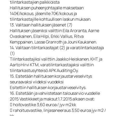
tilintarkastajien palkkioista
Hallituksen puheenjohtajalle maksetaan
140€/kokous, jäsenille 70€/kokous ja
tilintarkastajille kohtuullisen laskun mukaan.
13. Valitaan hallituksen jäsenet (7)
Hallituksen jäseniksi valittiin Eila Aroranta, Aarne
Ovaskainen, Eila Hilpi, Erkki Vallius, Ritva
Kemppainen, Lasse Granroth ja Jouni Kaukanen.
14. Valitaan tilintarkastajat (2) ja varatilintarkastaja
(1)
Tilintarkastajiksi valittiin Jaakko Heiskanen, KHT ja
Aarto Hirvi KTM, varatilintarkastajaksi valittiin
tilintarkastusyhteisö APK Auditing Oy.
15. Esitetään hallituksen korjaustarveselvitys
seuraavaksi viideksi vuodeksi
Esitettiin hallituksen korjaustarveselvitys.
16. Esitetään ja vahvistetaan talousarvio vuodelle
2015 Vastikkeet ja maksut 1.7.2015 alkaen ovat:
 hoitovastike 3,60 euroa / jyv m2 kk
 rahoitusvastike, linjasaneeraus 3,50 euroa jyv m2 /