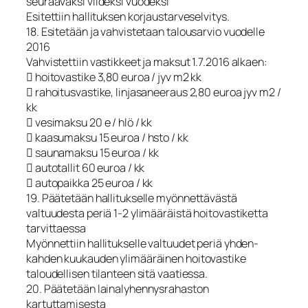
seuraavaksi viideksi vuodeksi
Esitettiin hallituksen korjaustarveselvitys.
18. Esitetään ja vahvistetaan talousarvio vuodelle
2016
Vahvistettiin vastikkeet ja maksut 1.7.2016 alkaen:
 hoitovastike 3,80 euroa / jyv m2 kk
 rahoitusvastike, linjasaneeraus 2,80 euroa jyv m2 /
kk
 vesimaksu 20 e / hlö / kk
 kaasumaksu 15 euroa / hsto / kk
 saunamaksu 15 euroa / kk
 autotallit 60 euroa / kk
 autopaikka 25 euroa / kk
19. Päätetään hallitukselle myönnettävästä
valtuudesta periä 1-2 ylimääräistä hoitovastiketta
tarvittaessa
Myönnettiin hallitukselle valtuudet periä yhden-
kahden kuukauden ylimääräinen hoitovastike
taloudellisen tilanteen sitä vaatiessa.
20. Päätetään lainalyhennysrahaston
kartuttamisesta