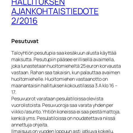
HALLITUKSEN
AJANKOHTAISTIEDOTE
2/2016
Pesutuvat
Taloyhtiön pesutupia saa kesäkuun alusta käyttää
maksutta. Pesutupiin pääsee erillisellä avaimella,
joka lunastetaan huoltomieheltä 25 euron korvausta
vastaan. Rahan saa takaisin, kun palauttaa avaimen
huoltomiehelle. Huoltomiehen vastaanotto on
maanantaisin hallituksen kokoustilassa 3 A klo 16 –
17.
Pesuvuorot varataan pesulatiloissa olevista
vuorolistoista. Pesuvuoroja saa varata yhden per
viikko /asunto. Yhtiön koneissa ei saa pestä mattoja,
kenkiä yms. Pesulatiloissa on noudatettava niissä
annettuja ohjeita.
Ilmaisuus on vuoden loppuun asti jatkuva kokeilu,