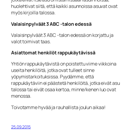
huolehtivat siitä, että kaikki asunnoissa asuvat ovat
myös kirjoilla talossa.
Valaisinpylväät 3 ABC -talon edessä
Valaisinpylväät 3 ABC -talon edessä on korjattu ja
valot toimivat taas.
Asiattomat henkilöt rappukäytävissä
Yhtiön rappukäytävistä on poistettu viime viikkoina
useita henkilöitä, jotka ovat tulleet sinne
yöpymistarkoituksissa. Pyydämme, että
rappukäytäviin ei päästetä henkilöitä, jotka eivät asu
talossa tai eivät osaa kertoa, minne/kenen luo ovat
menossa.
Toivotamme hyvää ja rauhallista joulun aikaa!
25.09.2015