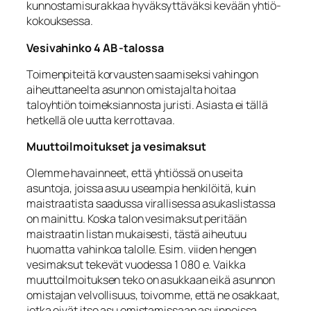
kunnostamisurakkaa hyväksyttäväksi kevään yhtiö­
kokouksessa.
Vesivahinko 4 AB -talossa
Toimenpiteitä korvausten saamiseksi vahingon
aiheuttaneelta asunnon omistajalta hoitaa
taloyhtiön toimeksiannosta juristi. Asiasta ei tällä
hetkellä ole uutta kerrottavaa.
Muuttoilmoitukset ja vesimaksut
Olemme havainneet, että yhtiössä on useita
asuntoja, joissa asuu useampia henkilöitä, kuin
maistraatista saadussa virallisessa asukaslistassa
on mainittu. Koska talon vesimaksut peritään
maistraatin listan mukaisesti, tästä aiheutuu
huomatta vahinkoa talolle. Esim. viiden hengen
vesimaksut tekevät vuodessa 1 080 e. Vaikka
muuttoilmoituksen teko on asukkaan eikä asunnon
omistajan velvollisuus, toivomme, että ne osakkaat,
jotka eivät itse asu omistamissaan asuinnoissa,