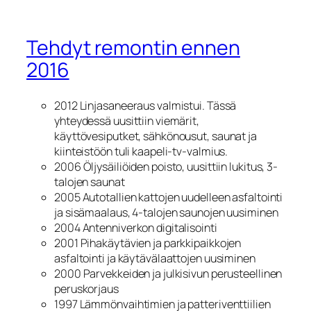
Tehdyt remontin ennen
2016
2012 Linjasaneeraus valmistui. Tässä
yhteydessä uusittiin viemärit,
käyttövesiputket, sähkönousut, saunat ja
kiinteistöön tuli kaapeli-tv-valmius.
2006 Öljysäiliöiden poisto, uusittiin lukitus, 3-
talojen saunat
2005 Autotallien kattojen uudelleen asfaltointi
ja sisämaalaus, 4-talojen saunojen uusiminen
2004 Antenniverkon digitalisointi
2001 Pihakäytävien ja parkkipaikkojen
asfaltointi ja käytävälaattojen uusiminen
2000 Parvekkeiden ja julkisivun perusteellinen
peruskorjaus
1997 Lämmönvaihtimien ja patteriventtiilien