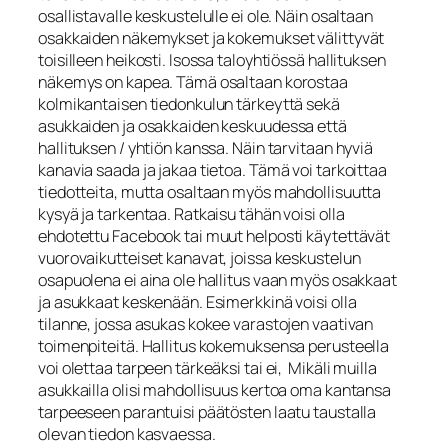
osallistavalle keskustelulle ei ole. Näin osaltaan
osakkaiden näkemykset ja kokemukset välittyvät
toisilleen heikosti. Isossa taloyhtiössä hallituksen
näkemys on kapea. Tämä osaltaan korostaa
kolmikantaisen tiedonkulun tärkeyttä sekä
asukkaiden ja osakkaiden keskuudessa että
hallituksen / yhtiön kanssa. Näin tarvitaan hyviä
kanavia saada ja jakaa tietoa. Tämä voi tarkoittaa
tiedotteita, mutta osaltaan myös mahdollisuutta
kysyä ja tarkentaa. Ratkaisu tähän voisi olla
ehdotettu Facebook tai muut helposti käytettävät
vuorovaikutteiset kanavat, joissa keskustelun
osapuolena ei aina ole hallitus vaan myös osakkaat
ja asukkaat keskenään. Esimerkkinä voisi olla
tilanne, jossa asukas kokee varastojen vaativan
toimenpiteitä. Hallitus kokemuksensa perusteella
voi olettaa tarpeen tärkeäksi tai ei, Mikäli muilla
asukkailla olisi mahdollisuus kertoa oma kantansa
tarpeeseen parantuisi päätösten laatu taustalla
olevan tiedon kasvaessa.