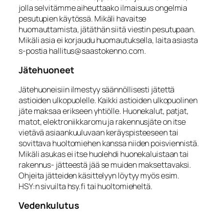
jolla selvitämme aiheuttaako ilmaisuus ongelmia
pesutupien käytössä. Mikäli havaitse
huomauttamista, jätäthän siitä viestin pesutupaan.
Mikäli asia ei korjaudu huomautuksella, laita asiasta
s-postia hallitus@saastokenno.com.
Jätehuoneet
Jätehuoneisiin ilmestyy säännöllisesti jätettä
astioiden ulkopuolelle. Kaikki astioiden ulkopuolinen
jäte maksaa erikseen yhtiölle. Huonekalut, patjat,
matot, elektroniikkaromu ja rakennusjäte on itse
vietävä asiaankuuluvaan keräyspisteeseen tai
sovittava huoltomiehen kanssa niiden poisviennistä.
Mikäli asukas ei itse huolehdi huonekaluistaan tai
rakennus- jätteestä jää se muiden maksettavaksi.
Ohjeita jätteiden käsittelyyn löytyy myös esim.
HSY:n sivuilta hsy.fi tai huoltomieheltä.
Vedenkulutus