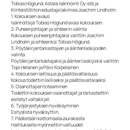
Tobias Höglund, Astala Isännöinti Oy:stä ja
Kiinteistöliiton edustaja lakimies Joachim Lindholm.
1. Kokouksen avaus
Isännöitsijä Tobias Höglund avasi kokouksen.
2. Puheenjohtajan ja sihteerin valinta
Kokouksen puheenjohtajaksi valittiin Joachim
Lindholm ja sihteeriksi Tobias Höglund.
3. Pöytäkirjantarkastajien ja ääntenlaskijoiden
valinta
Pöytäkirjantarkastajaksi ja äänten laskijoiksi valittiin
Topi Helanen ja Päivi Korpelainen.
4. Kokouksen laillisuus ja päätösvaltaisuus
Kokous todettiin lailliseksi ja päätösvaltaiseksi.
5. Osanottajien toteaminen
Todettiin kokouksen osanottajat ja tarkastettiin
esitetyt valtakirjat.
6. Työjärjestyksen hyväksyminen
Esityslista hyväksyttiin.
7. Päätetään kattomaalausurakasta
Hallitukselle myönnettiin valtuudet