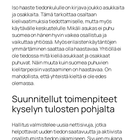
Iso haaste tiedonkululle on kirjava joukko asukkaita
ja osakkaita. Tämä tarkoittaa osaltaan
kielivaatimuksia tiedottamiselle, mutta myös
käytävälle keskustelulle. Mikäli asukas ei puhu
suomea on hänen hyvin vaikea osallistua ja
vaikuttaa yhtiössä. Myös erilaisten käytäntöjen
ymmärtäminen saattaa olla haastavaa. Yhtiöllä ei
ole tiedossa mitä kieliä asukkaat ja osakkaat
puhuvat. Näin muuta kuin suomea puhuvien
kielitarpeisiin vastaaminen on haastavaa. On
mahdollista, että yhteistä kieltä ei ole edes
olemassa.
Suunnitellut toimenpiteet
kyselyn tulosten pohjalta
Hallitus valmistelee uusia nettisivuja, jotka
helpottavat uuden tiedon saatavuutta ja aktiivista
osallistumista tiedon jakamiseen. Sivujen mukana