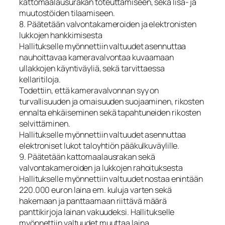
kattomaalausurakan toteuttamiseen, sekä lisä- ja
muutostöiden tilaamiseen.
8. Päätetään valvontakameroiden ja elektronisten
lukkojen hankkimisesta
Hallitukselle myönnettiin valtuudet asennuttaa
nauhoittavaa kameravalvontaa kuvaamaan
ullakkojen käyntiväyliä, sekä tarvittaessa
kellaritiloja.
Todettiin, että kameravalvonnan syy on
turvallisuuden ja omaisuuden suojaaminen, rikosten
ennalta ehkäiseminen sekä tapahtuneiden rikosten
selvittäminen.
Hallitukselle myönnettiin valtuudet asennuttaa
elektroniset lukot taloyhtiön pääkulkuväylille.
9. Päätetään kattomaalausrakan sekä
valvontakameroiden ja lukkojen rahoituksesta
Hallitukselle myönnettiin valtuudet nostaa enintään
220.000 euron laina em. kuluja varten sekä
hakemaan ja panttaamaan riittävä määrä
panttikirjoja lainan vakuudeksi. Hallitukselle
myönnettiin valtuudet muuttaa laina