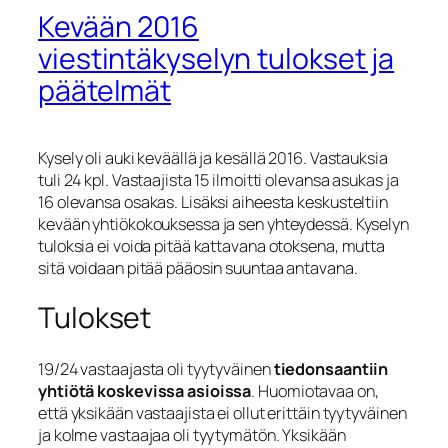
Kevään 2016
viestintäkyselyn tulokset ja
päätelmät
Kysely oli auki keväällä ja kesällä 2016. Vastauksia
tuli 24 kpl. Vastaajista 15 ilmoitti olevansa asukas ja
16 olevansa osakas. Lisäksi aiheesta keskusteltiin
kevään yhtiökokouksessa ja sen yhteydessä. Kyselyn
tuloksia ei voida pitää kattavana otoksena, mutta
sitä voidaan pitää pääosin suuntaa antavana.
Tulokset
19/24 vastaajasta oli tyytyväinen
tiedonsaantiin
yhtiötä koskevissa asioissa
. Huomiotavaa on,
että yksikään vastaajista ei ollut erittäin tyytyväinen
ja kolme vastaajaa oli tyytymätön. Yksikään