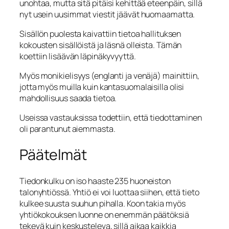
unohtaa, mutta sitä pitäisi kehittää eteenpäin, sillä
nyt usein uusimmat viestit jäävät huomaamatta.
Sisällön puolesta kaivattiin tietoa hallituksen
kokousten sisällöistä ja läsnä olleista. Tämän
koettiin lisäävän läpinäkyvyyttä.
Myös monikielisyys (englanti ja venäjä) mainittiin,
jotta myös muilla kuin kantasuomalaisilla olisi
mahdollisuus saada tietoa.
Useissa vastauksissa todettiin, että tiedottaminen
oli parantunut aiemmasta.
Päätelmät
Tiedonkulku on iso haaste 235 huoneiston
talonyhtiössä. Yhtiö ei voi luottaa siihen, että tieto
kulkee suusta suuhun pihalla. Koon takia myös
yhtiökokouksen luonne on enemmän päätöksiä
tekevä kuin keskusteleva, sillä aikaa kaikkia