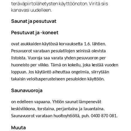
teräväpiirtolähetysten käyttöönoton. Viritä siis
kanavasi uudelleen.
Saunat ja pesutuvat
Pesutuvat ja -koneet
ovat asukkaiden käytössä korvauksetta 1.6. lähtien.
Pesuvuorot varataan pesulatilojen seinissä olevista
listoista. Vuoroja saa varata yhden pesuvuoron per
huoneisto per viikko. Tämä on kokeilu, joka kestää vuoden
loppuun. Jos käytäntö aiheuttaa ongelmia, siirrytään
takaisin veloitusperusteiseen pesuloiden käyttöön.
Saunavuoroja
on edelleen vapaana. Yhtiön saunat lämpenevät
keskiviikkona, torstaina, perjantaina ja lauantaina.
Saunavuorot varataan huoltoyhtiöltä, puh. 0400 870 081.
Muuta