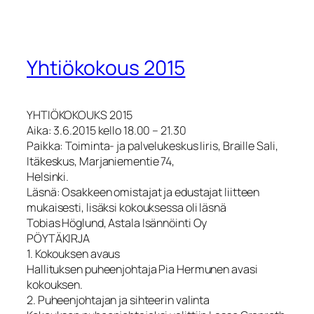
Yhtiökokous 2015
YHTIÖKOKOUKS 2015
Aika: 3.6.2015 kello 18.00 – 21.30
Paikka: Toiminta- ja palvelukeskus Iiris, Braille Sali,
Itäkeskus, Marjaniementie 74,
Helsinki.
Läsnä: Osakkeen omistajat ja edustajat liitteen
mukaisesti, lisäksi kokouksessa oli läsnä
Tobias Höglund, Astala Isännöinti Oy
PÖYTÄKIRJA
1. Kokouksen avaus
Hallituksen puheenjohtaja Pia Hermunen avasi
kokouksen.
2. Puheenjohtajan ja sihteerin valinta