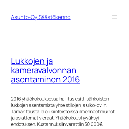
Siirry
sisältöön
Asunto-Oy Säästökenno
Lukkojen ja
kameravalvonnan
asentaminen 2016
2016 yhtiökokouksessa hallitus esitti sähköisten
lukkojen asentamista yhteistilojen ja ulko-oviin.
Tämän taustalla oli kiinteistöissä ilmenneet murrot
ja asiattomat vieraat. Yhtiökokous hyväksyi
ehdotuksen. Kustannuksiin varattiin 50 000€.