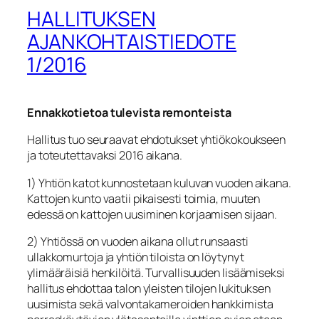
HALLITUKSEN
AJANKOHTAISTIEDOTE
1/2016
Ennakkotietoa tulevista remonteista
Hallitus tuo seuraavat ehdotukset yhtiökokoukseen
ja toteutettavaksi 2016 aikana.
1) Yhtiön katot kunnostetaan kuluvan vuoden aikana.
Kattojen kunto vaatii pikaisesti toimia, muuten
edessä on kattojen uusiminen korjaamisen sijaan.
2) Yhtiössä on vuoden aikana ollut runsaasti
ullakkomurtoja ja yhtiön tiloista on löytynyt
ylimääräisiä henkilöitä. Turvallisuuden lisäämiseksi
hallitus ehdottaa talon yleisten tilojen lukituksen
uusimista sekä valvontakameroiden hankkimista