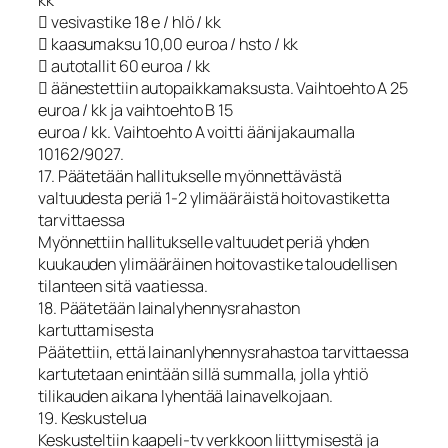
kk
 vesivastike 18 e / hlö / kk
 kaasumaksu 10,00 euroa / hsto / kk
 autotallit 60 euroa / kk
 äänestettiin autopaikkamaksusta. Vaihtoehto A 25
euroa / kk ja vaihtoehto B 15
euroa / kk. Vaihtoehto A voitti äänijakaumalla
10162/9027.
17. Päätetään hallitukselle myönnettävästä
valtuudesta periä 1-2 ylimääräistä hoitovastiketta
tarvittaessa
Myönnettiin hallitukselle valtuudet periä yhden
kuukauden ylimääräinen hoitovastike taloudellisen
tilanteen sitä vaatiessa.
18. Päätetään lainalyhennysrahaston
kartuttamisesta
Päätettiin, että lainanlyhennysrahastoa tarvittaessa
kartutetaan enintään sillä summalla, jolla yhtiö
tilikauden aikana lyhentää lainavelkojaan.
19. Keskustelua
Keskusteltiin kaapeli-tv verkkoon liittymisestä ja