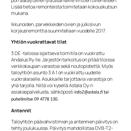
porraskäytävien ylätasanteille vinttien ovien eteen.
Lisää tietoa remonteista toimitetaan kokouskutsun
mukana.
Ikkunoiden, parvekkeiden ovien ja julkisivun
korjausremonttia suunnitellaan vuodelle 2017.
Yhtiön vuokrattavat tilat
3 DE -talossa sijaitseva toimitila on vuokrattu
Andalus Ry:lle. Järjestön tarkoitus on pitää tiloissa
verkkokaupan varastoa sekä noutopistettä. Myös
taloyhtiön asunto 3 A 1 on vuokrattu uudelle
vuokralaiselle. Asukkaille tarjottavia varastoja on
yhä tarjolla. Niitä voi kysellä Astala Oy:n
asiakaspalvelusta, sähköposti
info2@astala.fi
tai
puhelimitse
09 4778 130.
Antennit
Taloyhtiön päävahvistimien ja antennien päivitys on
tehty joulukuussa. Päivitys mahdollistaa DVB-T2-