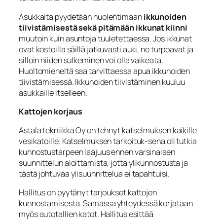
Asukkaita pyydetään huolehtimaan
ikkunoiden
tiivistämisestä sekä pitämään ikkunat kiinni
muutoin kuin asuntoja tuuletettaessa. Jos ikkunat
ovat kosteilla säillä jatkuvasti auki, ne turpoavat ja
silloin niiden sulkeminen voi olla vaikeata.
Huoltomieheltä saa tarvittaessa apua ikkunoiden
tiivistämisessä. Ikkunoiden tiivistäminen kuuluu
asukkaille itselleen.
Kattojen korjaus
Astala tekniikka Oy on tehnyt katselmuksen kaikille
vesikatoille. Katselmuksen tarkoituk-sena oli tutkia
kunnostustarpeen laajuus ennen varsinaisen
suunnittelun aloittamista, jotta ylikunnostusta ja
tästä johtuvaa ylisuunnittelua ei tapahtuisi.
Hallitus on pyytänyt tarjoukset kattojen
kunnostamisesta. Samassa yhteydessä korjataan
myös autotallien katot. Hallitus esittää