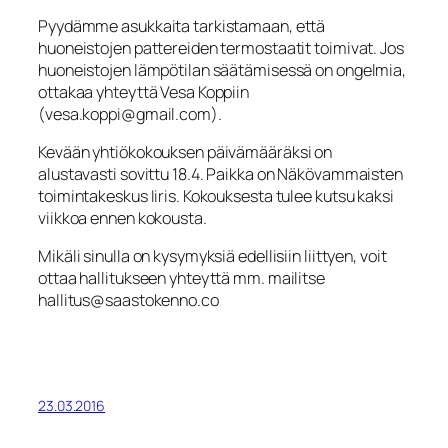
Pyydämme asukkaita tarkistamaan, että
huoneistojen pattereiden termostaatit toimivat. Jos
huoneistojen lämpötilan säätämisessä on ongelmia,
ottakaa yhteyttä Vesa Koppiin
(vesa.koppi@gmail.com).
Kevään yhtiökokouksen päivämääräksi on
alustavasti sovittu 18.4. Paikka on Näkövammaisten
toimintakeskus Iiris. Kokouksesta tulee kutsu kaksi
viikkoa ennen kokousta.
Mikäli sinulla on kysymyksiä edellisiin liittyen, voit
ottaa hallitukseen yhteyttä mm. mailitse
hallitus@saastokenno.co
23.03.2016