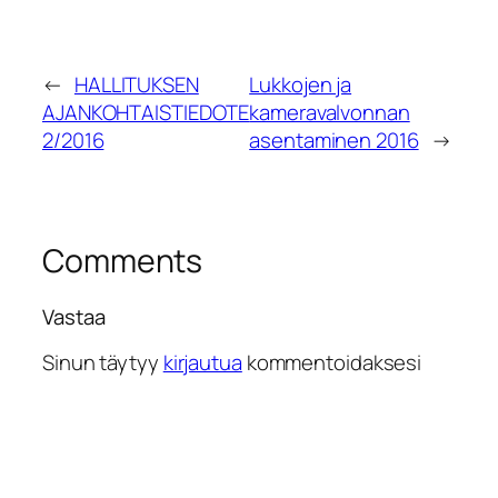
←
HALLITUKSEN
Lukkojen ja
AJANKOHTAISTIEDOTE
kameravalvonnan
2/2016
asentaminen 2016
→
Comments
Vastaa
Sinun täytyy
kirjautua
kommentoidaksesi