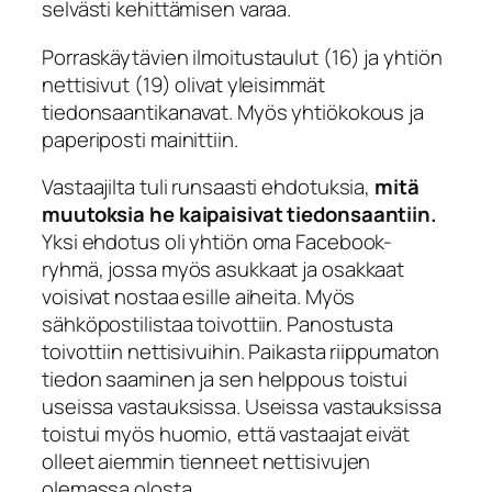
selvästi kehittämisen varaa.
Porraskäytävien ilmoitustaulut (16) ja yhtiön
nettisivut (19) olivat yleisimmät
tiedonsaantikanavat. Myös yhtiökokous ja
paperiposti mainittiin.
Vastaajilta tuli runsaasti ehdotuksia,
mitä
muutoksia he kaipaisivat tiedonsaantiin.
Yksi ehdotus oli yhtiön oma Facebook-
ryhmä, jossa myös asukkaat ja osakkaat
voisivat nostaa esille aiheita. Myös
sähköpostilistaa toivottiin. Panostusta
toivottiin nettisivuihin. Paikasta riippumaton
tiedon saaminen ja sen helppous toistui
useissa vastauksissa. Useissa vastauksissa
toistui myös huomio, että vastaajat eivät
olleet aiemmin tienneet nettisivujen
olemassa olosta.