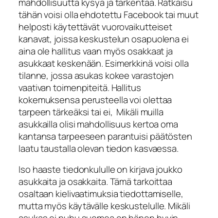
mahdollisuutta kysyä ja tarkentaa. Ratkaisu
tähän voisi olla ehdotettu Facebook tai muut
helposti käytettävät vuorovaikutteiset
kanavat, joissa keskustelun osapuolena ei
aina ole hallitus vaan myös osakkaat ja
asukkaat keskenään. Esimerkkinä voisi olla
tilanne, jossa asukas kokee varastojen
vaativan toimenpiteitä. Hallitus
kokemuksensa perusteella voi olettaa
tarpeen tärkeäksi tai ei, Mikäli muilla
asukkailla olisi mahdollisuus kertoa oma
kantansa tarpeeseen parantuisi päätösten
laatu taustalla olevan tiedon kasvaessa.
Iso haaste tiedonkululle on kirjava joukko
asukkaita ja osakkaita. Tämä tarkoittaa
osaltaan kielivaatimuksia tiedottamiselle,
mutta myös käytävälle keskustelulle. Mikäli