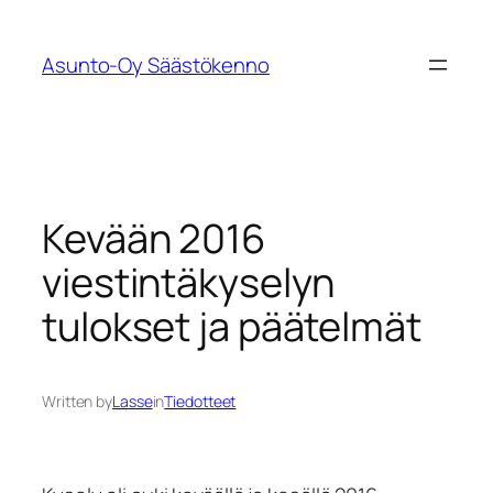
Siirry
sisältöön
Asunto-Oy Säästökenno
Kevään 2016
viestintäkyselyn
tulokset ja päätelmät
Written by
Lasse
in
Tiedotteet