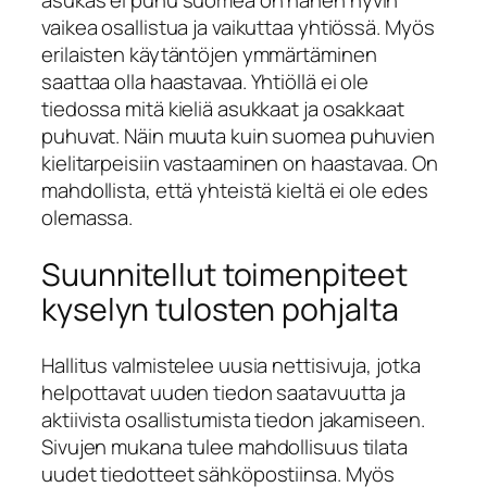
asukas ei puhu suomea on hänen hyvin
vaikea osallistua ja vaikuttaa yhtiössä. Myös
erilaisten käytäntöjen ymmärtäminen
saattaa olla haastavaa. Yhtiöllä ei ole
tiedossa mitä kieliä asukkaat ja osakkaat
puhuvat. Näin muuta kuin suomea puhuvien
kielitarpeisiin vastaaminen on haastavaa. On
mahdollista, että yhteistä kieltä ei ole edes
olemassa.
Suunnitellut toimenpiteet
kyselyn tulosten pohjalta
Hallitus valmistelee uusia nettisivuja, jotka
helpottavat uuden tiedon saatavuutta ja
aktiivista osallistumista tiedon jakamiseen.
Sivujen mukana tulee mahdollisuus tilata
uudet tiedotteet sähköpostiinsa. Myös