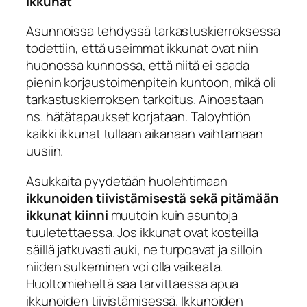
Ikkunat
Asunnoissa tehdyssä tarkastuskierroksessa
todettiin, että useimmat ikkunat ovat niin
huonossa kunnossa, että niitä ei saada
pienin korjaustoimenpitein kuntoon, mikä oli
tarkastuskierroksen tarkoitus. Ainoastaan
ns. hätätapaukset korjataan. Taloyhtiön
kaikki ikkunat tullaan aikanaan vaihtamaan
uusiin.
Asukkaita pyydetään huolehtimaan
ikkunoiden tiivistämisestä sekä pitämään
ikkunat kiinni
muutoin kuin asuntoja
tuuletettaessa. Jos ikkunat ovat kosteilla
säillä jatkuvasti auki, ne turpoavat ja silloin
niiden sulkeminen voi olla vaikeata.
Huoltomieheltä saa tarvittaessa apua
ikkunoiden tiivistämisessä. Ikkunoiden