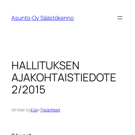
Siirry
sisältöön
Asunto-Oy Säästökenno
HALLITUKSEN
AJAKOHTAISTIEDOTE
2/2015
Written by
Eila
in
Tiedotteet