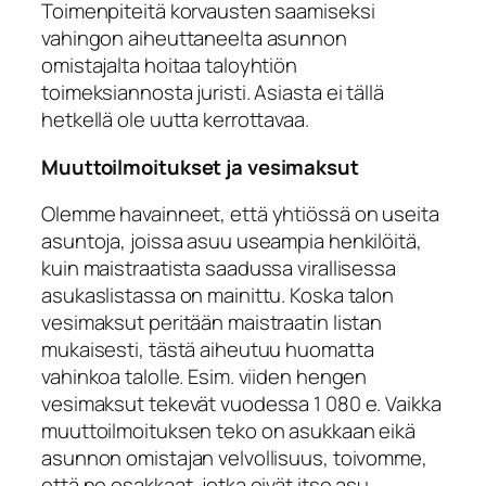
Toimenpiteitä korvausten saamiseksi
vahingon aiheuttaneelta asunnon
omistajalta hoitaa taloyhtiön
toimeksiannosta juristi. Asiasta ei tällä
hetkellä ole uutta kerrottavaa.
Muuttoilmoitukset ja vesimaksut
Olemme havainneet, että yhtiössä on useita
asuntoja, joissa asuu useampia henkilöitä,
kuin maistraatista saadussa virallisessa
asukaslistassa on mainittu. Koska talon
vesimaksut peritään maistraatin listan
mukaisesti, tästä aiheutuu huomatta
vahinkoa talolle. Esim. viiden hengen
vesimaksut tekevät vuodessa 1 080 e. Vaikka
muuttoilmoituksen teko on asukkaan eikä
asunnon omistajan velvollisuus, toivomme,
että ne osakkaat, jotka eivät itse asu