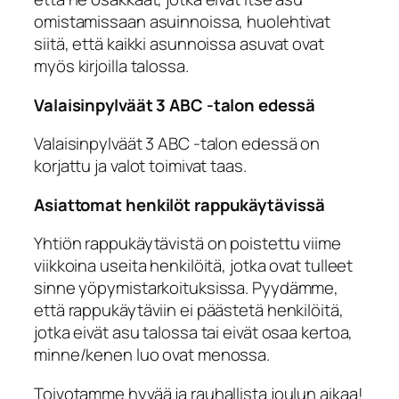
omistamissaan asuinnoissa, huolehtivat
siitä, että kaikki asunnoissa asuvat ovat
myös kirjoilla talossa.
Valaisinpylväät 3 ABC -talon edessä
Valaisinpylväät 3 ABC -talon edessä on
korjattu ja valot toimivat taas.
Asiattomat henkilöt rappukäytävissä
Yhtiön rappukäytävistä on poistettu viime
viikkoina useita henkilöitä, jotka ovat tulleet
sinne yöpymistarkoituksissa. Pyydämme,
että rappukäytäviin ei päästetä henkilöitä,
jotka eivät asu talossa tai eivät osaa kertoa,
minne/kenen luo ovat menossa.
Toivotamme hyvää ja rauhallista joulun aikaa!