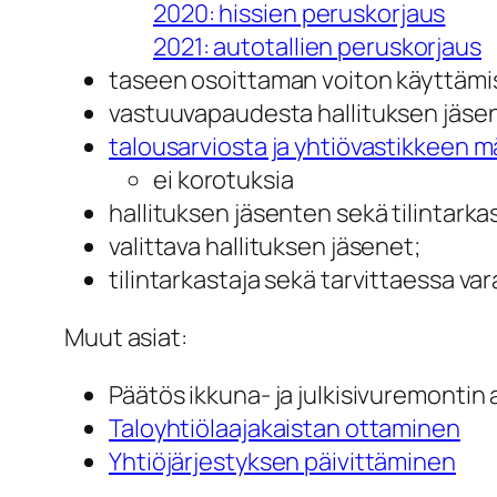
2020: hissien peruskorjaus
2021: autotallien peruskorjaus
taseen osoittaman voiton käyttämis
vastuuvapaudesta hallituksen jäsenille
talousarviosta ja yhtiövastikkeen mäa
ei korotuksia
hallituksen jäsenten sekä tilintarka
valittava hallituksen jäsenet;
tilintarkastaja sekä tarvittaessa var
Muut asiat:
Päätös ikkuna- ja julkisivuremontin 
Taloyhtiölaajakaistan ottaminen
Yhtiöjärjestyksen päivittäminen