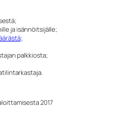
estä;
 ja isännöitsijälle;
̈rästä;
stajan palkkiosta;
atilintarkastaja.
aloittamisesta 2017