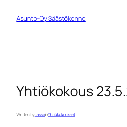
Siirry
sisältöön
Asunto-Oy Säästökenno
Yhtiökokous 23.5
Written by
Lasse
in
Yhtiökokoukset