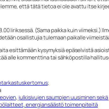
emme, että tätä tietoa ei ole avattu itse kirje
.00 Iiriksessä. (Sama paikka kuin viimeksi.) Il
tään osallistujia tulemaan paikalle viimeistään
ta esittämään kysymyksiä epäselvistä asioist
tää alle kommenttina tai sähköpostilla halli
ilintarkastuskertomus;
a
keovien,
julkisivujen saumojen uusiminen sekä 
̈laitteet, energiansäästö toimenpiteitä