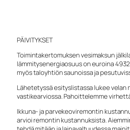
PÄIVITYKSET
Toimintakertomuksen vesimaksun jälkil
lämmitysenergiaosuus on euroina 49​32
myös taloyhtiön saunoissa ja pesutuvi
Lähetetyssä esityslistassa lukee velan 
vastikearviossa. Pahoittelemme virhett
Ikkuna- ja parvekeoviremontin kustannuk
arvioi remontin kustannuksista. Aiemmin 
tehdä mitään ja lainavaltuudessa mainitt