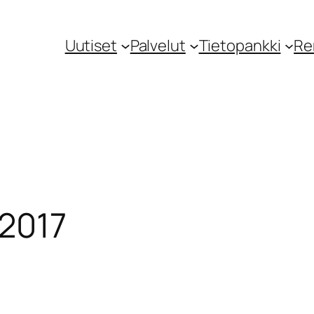
Uutiset
Palvelut
Tietopankki
Re
.2017