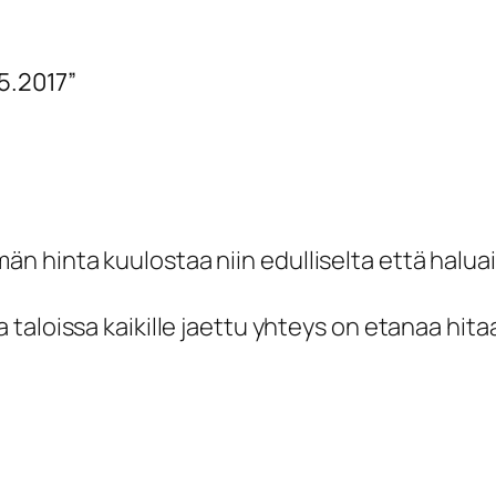
.5.2017”
män hinta kuulostaa niin edulliselta että halua
sa taloissa kaikille jaettu yhteys on etanaa hita