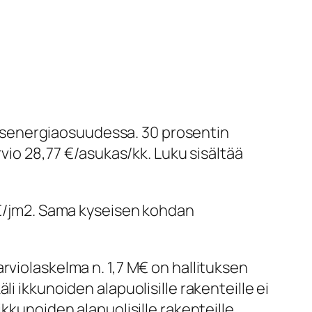
ysenergiaosuudessa. 30 prosentin
o 28,77 €/asukas/kk. Luku sisältää
3 €/jm2. Sama kyseisen kohdan
rviolaskelma n. 1,7 M€ on hallituksen
i ikkunoiden alapuolisille rakenteille ei
kkunoiden alapuolisille rakenteille