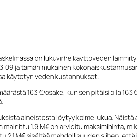
askelmassa on lukuvirhe käyttöveden lämmit
3,09 ja tämän mukainen kokonaiskustannusarvi
ssa käytetyn veden kustannukset.
määrästä 163 €/osake, kun sen pitäisi olla 16
ä.
sista aineistosta löytyy kolme lukua. Näistä a
mainittu 1.9 M€ on arvioitu maksimihinta, mikäl
u 2,1 M€ sisältää mahdollisuuden siihen, että i