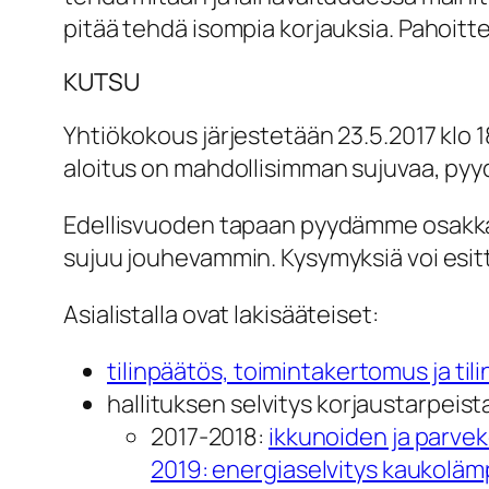
pitää tehdä isompia korjauksia. Pahoittel
KUTSU
Yhtiökokous järjestetään 23.5.2017 klo 18
aloitus on mahdollisimman sujuvaa, pyyde
Edellisvuoden tapaan pyydämme osakkai
sujuu jouhevammin. Kysymyksiä voi esit
Asialistalla ovat lakisääteiset:
tilinpäätös, toimintakertomus ja t
hallituksen selvitys korjaustarpeist
2017-2018:
ikkunoiden ja parve
2019: energiaselvitys kaukolämpo