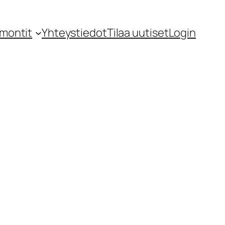
montit
Yhteystiedot
Tilaa uutiset
Login