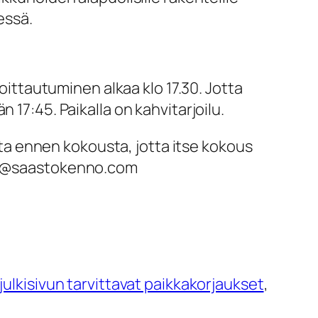
essä.
moittautuminen alkaa klo 17.30. Jotta
 17:45. Paikalla on kahvitarjoilu.
a ennen kokousta, jotta itse kokous
tus@saastokenno.com
julkisivun tarvittavat paikkakorjaukset
,