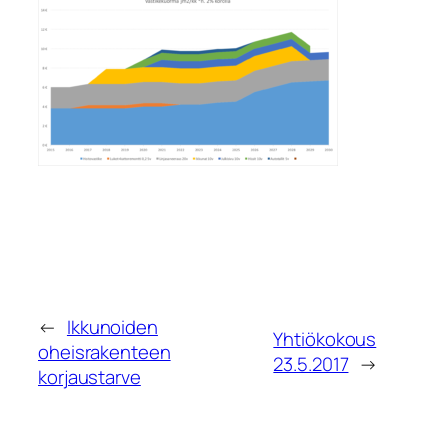
←
Ikkunoiden
Yhtiökokous
oheisrakenteen
23.5.2017
→
korjaustarve