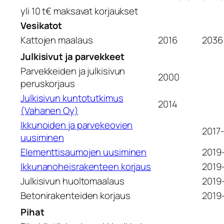
yli 10 t€ maksavat korjaukset
Vesikatot
Kattojen maalaus
2016
2036
Julkisivut ja parvekkeet
Parvekkeiden ja julkisivun
2000
peruskorjaus
Julkisivun kuntotutkimus
2014
(Vahanen Oy)
Ikkunoiden ja parvekeovien
2017
uusiminen
Elementtisaumojen uusiminen
2019
Ikkunanoheisrakenteen korjaus
2019
Julkisivun huoltomaalaus
2019
Betonirakenteiden korjaus
2019
Pihat