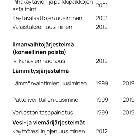
Pihakäytävien ja parkkipaikkojen
2001
asfaltointi
Käytävälaattojen uusiminen
2001
Valaistuksen uusiminen
2012
Ilmanvaihtojärjestelmä
(koneellinen poisto)
Iv-kanavien nuohous
2012
Lämmitysjärjestelmä
Lämmönvaihtimien uusiminen
1999
2019
Patteriventtiilien uusiminen
1999
2019
Verkoston tasapainotus
1999
2019
Vesi- ja viemärijärjestelmät
Käyttövesilinjojen uusiminen
2012