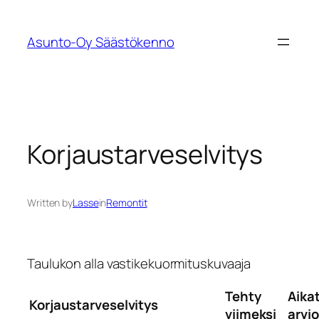
Siirry
sisältöön
Asunto-Oy Säästökenno
Korjaustarveselvitys
Written by
Lasse
in
Remontit
Taulukon alla vastikekuormituskuvaaja
Tehty
Aika
Korjaustarveselvitys
viimeksi
arvio