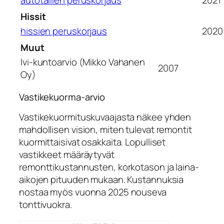
autotallien peruskorjaus
2021
Hissit
hissien peruskorjaus
2020
Muut
lvi-kuntoarvio (Mikko Vahanen
2007
Oy)
Vastikekuorma-arvio
Vastikekuormituskuvaajasta näkee yhden
mahdollisen vision, miten tulevat remontit
kuormittaisivat osakkaita. Lopulliset
vastikkeet määräytyvät
remonttikustannusten, korkotason ja laina-
aikojen pituuden mukaan. Kustannuksia
nostaa myös vuonna 2025 nouseva
tonttivuokra.