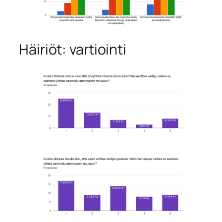
Häiriöt: vartiointi