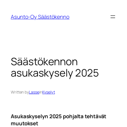
Siirry
sisältöön
Asunto-Oy Säästökenno
Säästökennon
asukaskysely 2025
Written by
Lasse
in
Kyselyt
Asukaskyselyn 2025 pohjalta tehtävät
muutokset