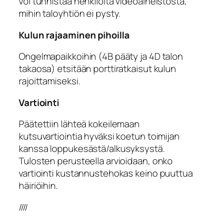
voi tunnistaa henkilöitä videoaineistosta,
mihin taloyhtiön ei pysty.
Kulun rajaaminen pihoilla
Ongelmapaikkoihin (4B pääty ja 4D talon
takaosa) etsitään porttiratkaisut kulun
rajoittamiseksi.
Vartiointi
Päätettiin lähteä kokeilemaan
kutsuvartiointia hyväksi koetun toimijan
kanssa loppukesästä/alkusyksystä.
Tulosten perusteella arvioidaan, onko
vartiointi kustannustehokas keino puuttua
häiriöihin.
////