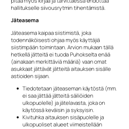
pitää myös kirjaa ja tarvittaessa ehdottaa
hallitukselle siivousrytmin tihentämistä.
Jäteasema
Jäteasema kaipaa siistimistä, joka
todennäköisesti ohjaa myös käyttäjiä
siistimpään toimintaan. Arvion mukaan tällä
hetkellä jätteitä ei tuoda Puhokselta enää
(ainakaan merkittäviä määriä) vaan omat
asukkaat jättävät jätteitä aitauksen sisälle
astioiden sijaan.
Tiedotetaan jäteaseman käytöstä (mm.
ei saa jättää jätteitä säiliöiden
ulkopuolelle) ja jätelavasta, joka on
käytössä keväisin ja syksyisin.
Kivituhka aitauksen sisäpuolelle ja
ulkopuoliset alueet viimeistellään