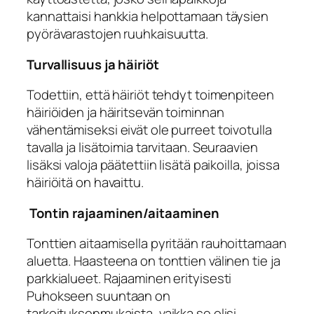
kannattaisi hankkia helpottamaan täysien
pyörävarastojen ruuhkaisuutta.
Turvallisuus ja häiriöt
Todettiin, että häiriöt tehdyt toimenpiteen
häiriöiden ja häiritsevän toiminnan
vähentämiseksi eivät ole purreet toivotulla
tavalla ja lisätoimia tarvitaan. Seuraavien
lisäksi valoja päätettiin lisätä paikoilla, joissa
häiriöitä on havaittu.
Tontin rajaaminen/aitaaminen
Tonttien aitaamisella pyritään rauhoittamaan
aluetta. Haasteena on tonttien välinen tie ja
parkkialueet. Rajaaminen erityisesti
Puhokseen suuntaan on
tarkoituksenmukaista, vaikka se olisi