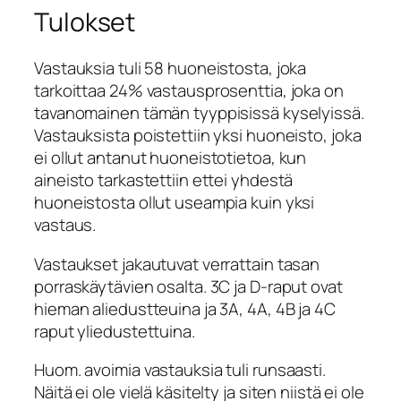
Tulokset
Vastauksia tuli 58 huoneistosta, joka
tarkoittaa 24% vastausprosenttia, joka on
tavanomainen tämän tyyppisissä kyselyissä.
Vastauksista poistettiin yksi huoneisto, joka
ei ollut antanut huoneistotietoa, kun
aineisto tarkastettiin ettei yhdestä
huoneistosta ollut useampia kuin yksi
vastaus.
Vastaukset jakautuvat verrattain tasan
porraskäytävien osalta. 3C ja D-raput ovat
hieman aliedustteuina ja 3A, 4A, 4B ja 4C
raput yliedustettuina.
Huom. avoimia vastauksia tuli runsaasti.
Näitä ei ole vielä käsitelty ja siten niistä ei ole