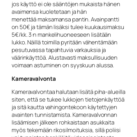
jos käyttö ei ole sääntöjen mukaista hänen
avaimensa kuoletetaan ja hän
menettää maksamansa pantin. Avainpantti
on 50€ ja tämän lisäksi tulee kuukausimaksu
5€/kk. 3:n mankelihuoneeseen lisätään
lukko. Näillä toimilla pyritään vähentämään
pesutuvassa tapahtuvia varkauksia ja
väärinkäyttöä. Alustavasti maksullisuuden
voimaan astuminen on syyskuun alussa.
Kameravalvonta
Kameravalvontaa halutaan lisätä piha-alueilla
siten, että se tukee lukkojen tietojenkäyttöä
ja sitä kautta vahingontekoon käytettyjen
avainten tunnistamista. Kameravalvonnan
lisäämisen jälkeen rohkaistaan asukkaita
myös tekemään rikosilmoituksia, sillä poliisi