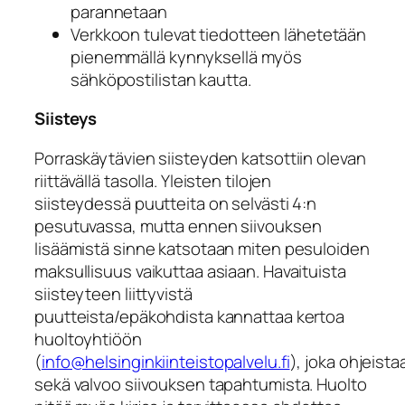
parannetaan
Verkkoon tulevat tiedotteen lähetetään
pienemmällä kynnyksellä myös
sähköpostilistan kautta.
Siisteys
Porraskäytävien siisteyden katsottiin olevan
riittävällä tasolla. Yleisten tilojen
siisteydessä puutteita on selvästi 4:n
pesutuvassa, mutta ennen siivouksen
lisäämistä sinne katsotaan miten pesuloiden
maksullisuus vaikuttaa asiaan. Havaituista
siisteyteen liittyvistä
puutteista/epäkohdista kannattaa kertoa
huoltoyhtiöön
(
info@helsinginkiinteistopalvelu.fi
), joka ohjeista
sekä valvoo siivouksen tapahtumista. Huolto