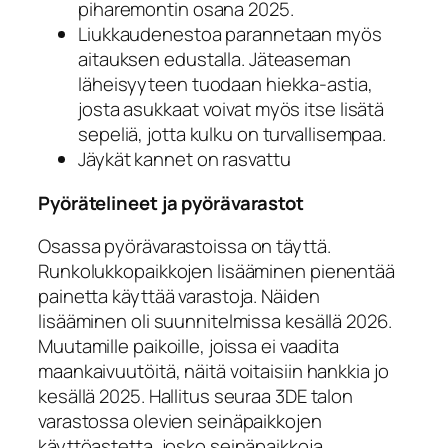
piharemontin osana 2025.
Liukkaudenestoa parannetaan myös
aitauksen edustalla. Jäteaseman
läheisyyteen tuodaan hiekka-astia,
josta asukkaat voivat myös itse lisätä
sepeliä, jotta kulku on turvallisempaa.
Jäykät kannet on rasvattu
Pyörätelineet ja pyörävarastot
Osassa pyörävarastoissa on täyttä.
Runkolukkopaikkojen lisääminen pienentää
painetta käyttää varastoja. Näiden
lisääminen oli suunnitelmissa kesällä 2026.
Muutamille paikoille, joissa ei vaadita
maankaivuutöitä, näitä voitaisiin hankkia jo
kesällä 2025. Hallitus seuraa 3DE talon
varastossa olevien seinäpaikkojen
käyttöastetta, josko seinäpaikkoja