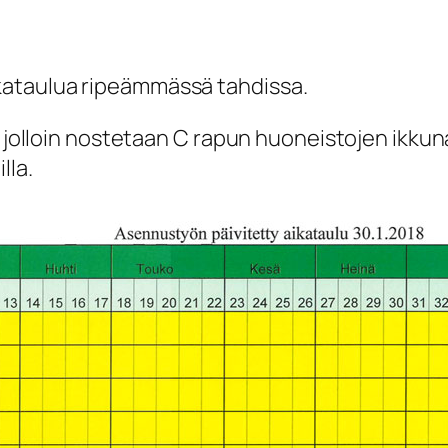
kataulua ripeämmässä tahdissa.
, jolloin nostetaan C rapun huoneistojen ikkun
lla.