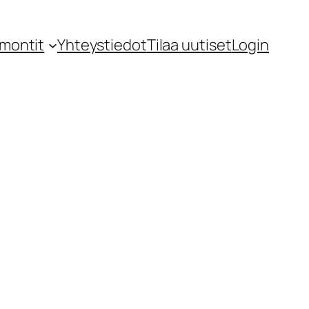
montit
Yhteystiedot
Tilaa uutiset
Login