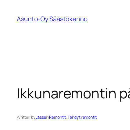
Siirry
sisältöön
Asunto-Oy Säästökenno
Ikkunaremontin pä
Written by
Lasse
in
Remontit
, 
Tehdyt remontit