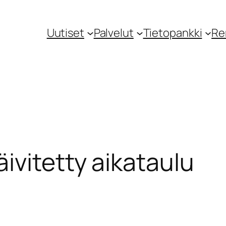
Uutiset
Palvelut
Tietopankki
Re
ivitetty aikataulu