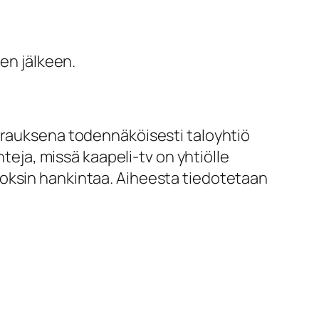
sen jälkeen.
urauksena todennäköisesti taloyhtiö
nteja, missä kaapeli-tv on yhtiölle
boksin hankintaa. Aiheesta tiedotetaan