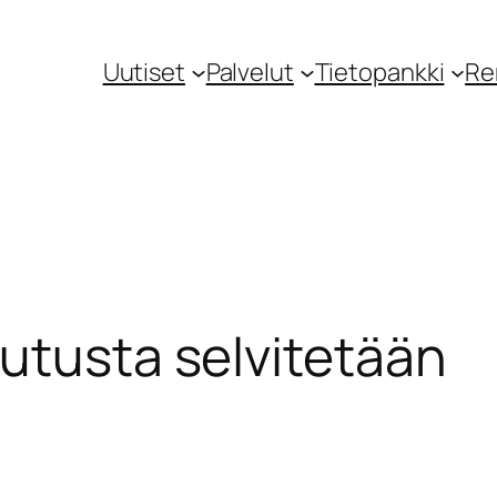
Uutiset
Palvelut
Tietopankki
Re
utusta selvitetään