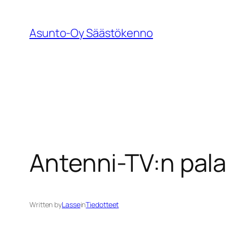
Siirry
sisältöön
Asunto-Oy Säästökenno
Antenni-TV:n pala
Written by
Lasse
in
Tiedotteet