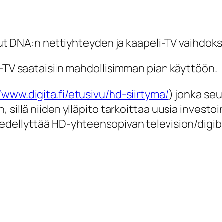
inut DNA:n nettiyhteyden ja kaapeli-TV vaihdok
i-TV saataisiin mahdollisimman pian käyttöön.
/www.digita.fi/etusivu/hd-siirtyma/
) jonka se
sillä niiden ylläpito tarkoittaa uusia investoi
 edellyttää HD-yhteensopivan television/digi