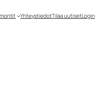
montit
Yhteystiedot
Tilaa uutiset
Login