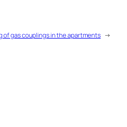
 of gas couplings in the apartments
→