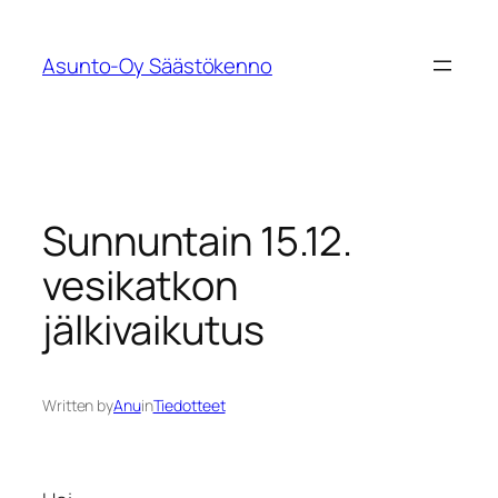
Siirry
sisältöön
Asunto-Oy Säästökenno
Sunnuntain 15.12.
vesikatkon
jälkivaikutus
Written by
Anu
in
Tiedotteet