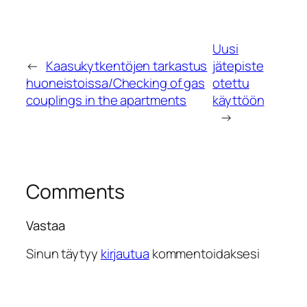
Uusi
←
Kaasukytkentöjen tarkastus
jätepiste
huoneistoissa/Checking of gas
otettu
couplings in the apartments
käyttöön
→
Comments
Vastaa
Sinun täytyy
kirjautua
kommentoidaksesi