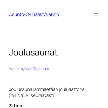
Siirry
sisältöön
Asunto-Oy Säästökenno
Joulusaunat
Written by
Anu
in
Tiedotteet
Joulusauna lämmitetään jouluaattona
24.12.2024 seuraavasti:
3-talo