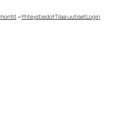
montit
Yhteystiedot
Tilaa uutiset
Login