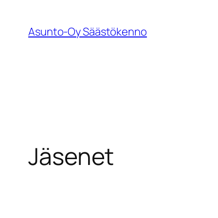
Siirry
sisältöön
Asunto-Oy Säästökenno
Jäsenet