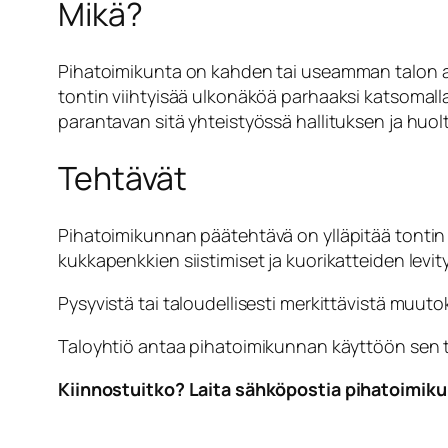
Mikä?
Pihatoimikunta on kahden tai useamman talon a
tontin viihtyisää ulkonäköä parhaaksi katsomall
parantavan sitä yhteistyössä hallituksen ja huo
Tehtävät
Pihatoimikunnan päätehtävä on ylläpitää tontin
kukkapenkkien siistimiset ja kuorikatteiden levi
Pysyvistä tai taloudellisesti merkittävistä muut
Taloyhtiö antaa pihatoimikunnan käyttöön sen te
Kiinnostuitko? Laita sähköpostia pihatoim