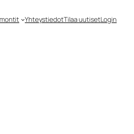
montit
Yhteystiedot
Tilaa uutiset
Login