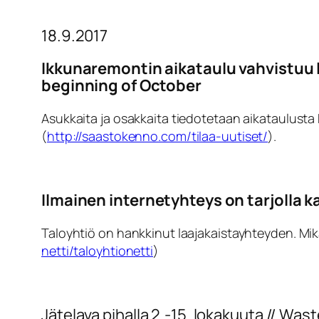
18.9.2017
Ikkunaremontin aikataulu vahvistuu
beginning of October
Asukkaita ja osakkaita tiedotetaan aikataulusta 
(
http://saastokenno.com/tilaa-uutiset/
).
Ilmainen internetyhteys on tarjolla k
Taloyhtiö on hankkinut laajakaistayhteyden. Mikäl
netti/taloyhtionetti
)
Jätelava pihalla 2.-15. lokakuuta //
Waste