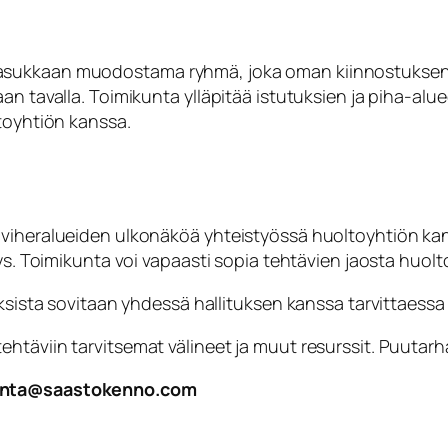
sukkaan muodostama ryhmä, joka oman kiinnostuksensa 
aan tavalla. Toimikunta ylläpitää istutuksien ja piha-a
ltoyhtiön kanssa.
 viheralueiden ulkonäköä yhteistyössä huoltoyhtiön kan
tys. Toimikunta voi vapaasti sopia tehtävien jaosta huol
oksista sovitaan yhdessä hallituksen kanssa tarvittaessa
htäviin tarvitsemat välineet ja muut resurssit. Puutarh
ikunta@saastokenno.com