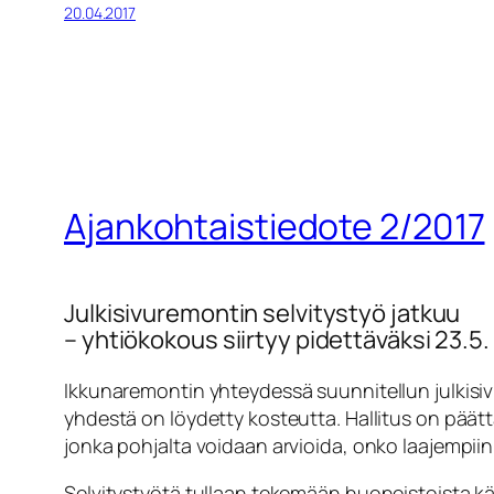
20.04.2017
Ajankohtaistiedote 2/2017
Julkisivuremontin selvitystyö jatkuu
– yhtiökokous siirtyy pidettäväksi 23.5
Ikkunaremontin yhteydessä suunnitellun julkisiv
yhdestä on löydetty kosteutta. Hallitus on päät
jonka pohjalta voidaan arvioida, onko laajempiin 
Selvitystyötä tullaan tekemään huoneistoista k