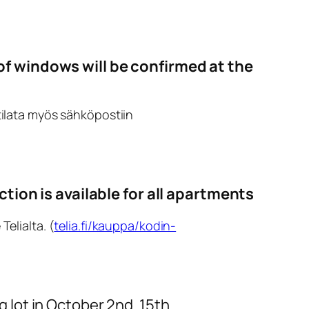
f windows will be confirmed at the
tilata myös sähköpostiin
tion is available for all apartments
elialta. (
telia.fi/kauppa/kodin-
g lot in October 2nd..15th