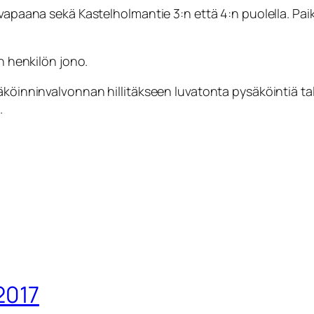
a vapaana sekä Kastelholmantie 3:n että 4:n puolella. P
en henkilön jono.
äköinninvalvonnan hillitäkseen luvatonta pysäköintiä tal
.
2017