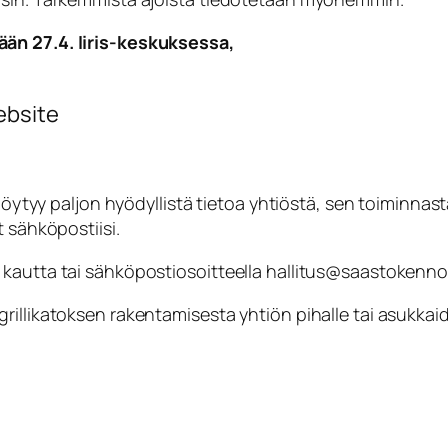
än 27.4. Iiris-keskuksessa,
ebsite
löytyy paljon hyödyllistä tietoa yhtiöstä, sen toiminnasta
t sähköpostiisi.
 kautta tai sähköpostiosoitteella hallitus@saastokenn
rillikatoksen rakentamisesta yhtiön pihalle tai asukkaid