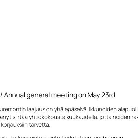
. / Annual general meeting on May 23rd
uremontin laajuus on yhä epäselvä. Ikkunoiden alapuoli
tänyt siirtää yhtiökokousta kuukaudella, jotta noiden 
korjauksiin tarvetta.
äsin. Tarkemmista ajoista tiedotetaan myöhemmin.