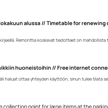
 lokakuun alussa
//
Timetable for renewing o
kirjeellä. Remonttia koskevat tiedotteet on mahdollista 
aikkiin huoneistoihin //
Fr
ee internet connec
i haluat ottaa yhteyden käyttöön, sinun tulee tilata se T
 collection point for large items at the parkin