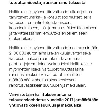
toteuttamisesta ja urakan rahoituksesta
Hallitukselle myönnettiin valtuudet allekirjoittaa
tarvittavat urakka- ja konsulttisopimukset, sekä
valtuudet remontin toteuttamiseen,
koordinoimiseen, lisä- ja muutostöiden tilaamiseen
ja tarvittaessa hankemuutoksien tekemiseen
urakan aikana.
Hallitukselle myönnettiin valtuudet nostaa enintään
2 100 000 euron laina urakan kuluja varten sekä
valtuudet hakea ja pantata riittävä määrä
panttikirjoja em. lainan vakuudeksi. Hallitukselle
myönnettiin lisäksi valtuudet muuttaa laina
rahoituslainaksi sekä valtuutettiin hallitus
määräämään rahoituslainaa koskevan
rahoitusvastikkeen suuruuden ja maksuajan.
Vahvistetaan hallituksen antama
talousarvioehdotus vuodelle 2017 ja määrätään
yhtiövastikkeen suuruus ja maksuaika