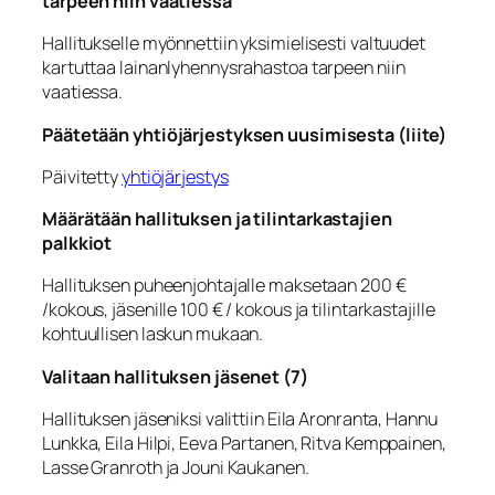
tarpeen niin vaatiessa
Hallitukselle myönnettiin yksimielisesti valtuudet
kartuttaa lainanlyhennysrahastoa tarpeen niin
vaatiessa.
Päätetään yhtiöjärjestyksen uusimisesta (liite)
Päivitetty
yhtiöjärjestys
Määrätään hallituksen ja tilintarkastajien
palkkiot
Hallituksen puheenjohtajalle maksetaan 200 €
/kokous, jäsenille 100 € / kokous ja tilintarkastajille
kohtuullisen laskun mukaan.
Valitaan hallituksen jäsenet (7)
Hallituksen jäseniksi valittiin Eila Aronranta, Hannu
Lunkka, Eila Hilpi, Eeva Partanen, Ritva Kemppainen,
Lasse Granroth ja Jouni Kaukanen.