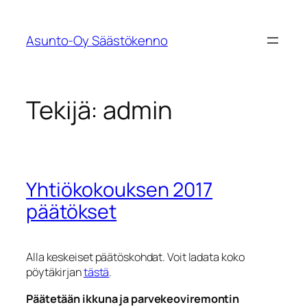
Siirry
sisältöön
Asunto-Oy Säästökenno
Tekijä:
admin
Yhtiökokouksen 2017
päätökset
Alla keskeiset päätöskohdat. Voit ladata koko
pöytäkirjan
tästä
.
Päätetään ikkuna ja parvekeoviremontin